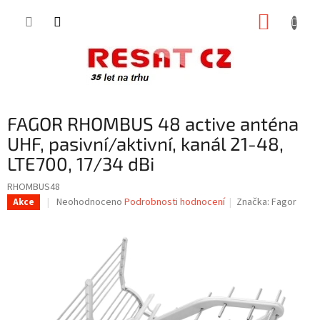
Přejít
NÁKUP
na
obsah
KOŠÍK
FAGOR RHOMBUS 48 active anténa
UHF, pasivní/aktivní, kanál 21-48,
LTE700, 17/34 dBi
RHOMBUS48
Průměrné
Neohodnoceno
Podrobnosti hodnocení
Značka:
Fagor
Akce
hodnocení
produktu
je
0,0
z
5
hvězdiček.