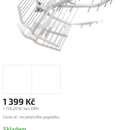
1 399 Kč
1 156,20 Kč bez DPH
Měrná
Cena vč. recyklačního poplatku
cena:
Skladem