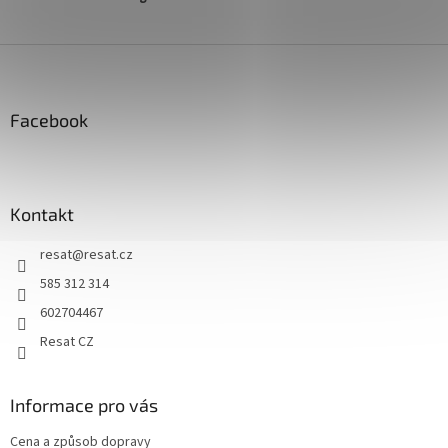
Z
á
p
a
Facebook
t
í
Kontakt
resat
@
resat.cz
585 312 314
602704467
Resat CZ
Informace pro vás
Cena a způsob dopravy