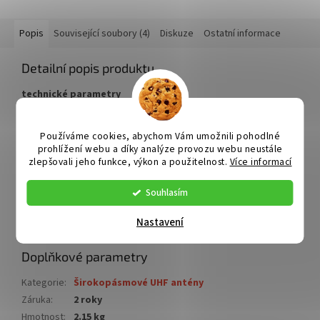
Popis
Související soubory (4)
Diskuze
Ostatní informace
Detailní popis produktu
technické parametry
frekvenční rozsah
470-694 MHz
kanály
21-48
Používáme cookies, abychom Vám umožnili pohodlné
17 dB pasivní režim / 34 dB
prohlížení webu a díky analýze provozu webu neustále
zisk
zlepšovali jeho funkce, výkon a použitelnost.
Více informací
aktivní režim
předozadní poměr
24 dB
délka antény
980 mm
Souhlasím
napájení
12 - 24V/ 45 mA
hmotnost včetně balení
2,15 kg
Nastavení
rozměr balení
600 x 375 x 170 mm
Doplňkové parametry
Kategorie
:
Širokopásmové UHF antény
Záruka
:
2 roky
Hmotnost
:
2.15 kg