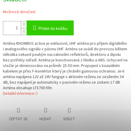
Možnosti doručení
Přidat do košíku
Anténa RHOMBUS active je exklusivní, UHF anténa pro příjem digitálního
i analogového signálu v pásmu UHF. Anténa se uvádí do provozu během
několika sekund pouhým nacvaknutím reflektorů, direktoru a dipolu
bez potřeby nářadí. Anténa je konstruovaná z hliníku a ABS. Uchycení na
stožár je dimenzováno na průměr 25-50 mm. Propojení s koaxiálním
kabelem je přes F-konektor který je chráněn gumovou ochranou. Je-li
anténa napájena 12V až 24V funguje v aktivním režimu se zesílením 34
dB, bez napájení je automaticky v pasivním režimu se ziskem 17 dB.
Anténa obsahuje LTE700 filtr.
Detailní informace
ZEPTAT SE
HLÍDAT
SDÍLET