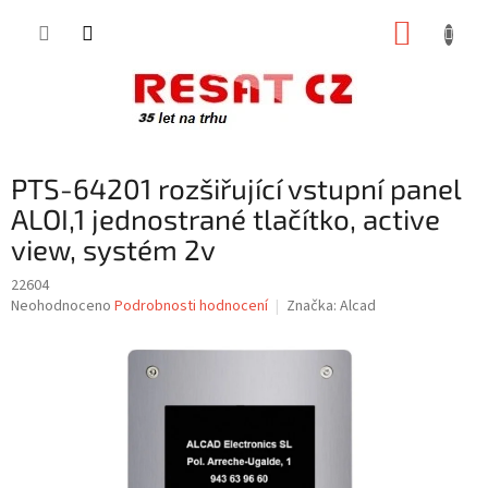
Přejít
NÁKUP
na
obsah
KOŠÍK
PTS-64201 rozšiřující vstupní panel
ALOI,1 jednostrané tlačítko, active
view, systém 2v
22604
Průměrné
Neohodnoceno
Podrobnosti hodnocení
Značka:
Alcad
hodnocení
produktu
je
0,0
z
5
hvězdiček.