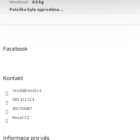
Hmotnost
:
0.5 kg
Položka byla vyprodána…
Z
á
p
a
Facebook
t
í
Kontakt
resat
@
resat.cz
585 312 314
602704467
Resat CZ
Informace pro vás