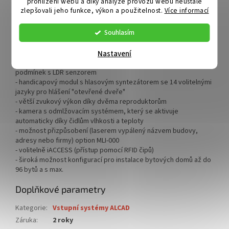
prohlížení webu a díky analýze provozu webu neustále
speciálními šrouby odolnými proti vandalismu
zlepšovali jeho funkce, výkon a použitelnost.
Více informací
- stoprocentně rovný povrch, bez výstupků
- ochrana proti nárazům až do hodnoty IK09
Souhlasím
- ochrana IP55 proti prachu a nízkotlakým proudům vody z
jakéhokoli směru.
- atraktivní, profesionální povrchová úprava
Nastavení
- automatické osvětlení jmen na tlačítkách za horších světelných
podmínek s LDR senzorem
- handicapový modul s hlasovým syntezátorem se 14 volitelnými
jazyky pro hlášení "otevřené dveře"
- větší zvukový výkon díky dvěma reproduktorům
- kamera s odmlžovacím systémem, který se aktivuje
automaticky díky čidlům vlhkosti a teploty
- možnost přizpůsobení (laserem vypálený názvem budovy,
adresy nebo firmy) option MLI-000
- volitelně iACCESS (přístup pomocí RFID čipů)
- široká možnost konfigurací pro instalace bytových domů až do
96 bytů a s max.
Doplňkové parametry
Kategorie
:
Vstupní systémy ALCAD
Záruka
:
2 roky