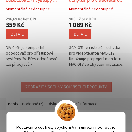
systém 2v
MVC-017
Momentálně nedostupné
Momentálně nedostupné
296,69 Kč bez DPH
900 Kč bez DPH
359 Kč
1 089 Kč
DETAIL
DETAIL
DIV-0464 je kompaktní
SCM-051 je instalační uchytka
odbočovač pro přístupové
pro videotelefon MVC-017.
systémy 2v. Přes odbočovač
Umožňuje propojení monitoru
lze připojit až 4
MVC-017 se zbytkem instalace.
monitory/telefony. Kompaktní
Lze jej připevnit na stěnu nebo
rozměry dovolí instalaci do
do standardní elektrické...
většiny montážních krabic....
ZOBRAZIT VŠECHNY SOUVISEJÍCÍ PRODUKTY
Popis
Podobné (5)
Diskuze
Ostatní informace
Detailní popis produktu
Používáme cookies, abychom Vám umožnili pohodlné
- konstrukce z nerezové oceli AISI316L tloušťky 2,5 mm, se