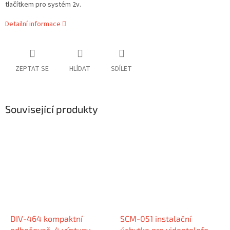
tlačítkem pro systém 2v.
Detailní informace
ZEPTAT SE
HLÍDAT
SDÍLET
Související produkty
DIV-464 kompaktní
SCM-051 instalační
odbočovač, 4 výstupy,
úchytka pro videotelefon