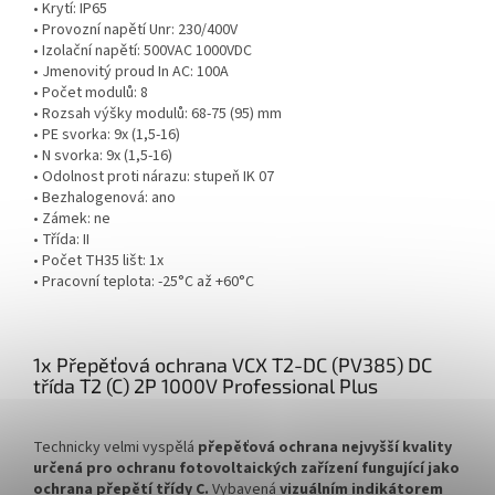
• Krytí: IP65
• Provozní napětí Unr: 230/400V
• Izolační napětí: 500VAC 1000VDC
• Jmenovitý proud In AC: 100A
• Počet modulů: 8
• Rozsah výšky modulů: 68-75 (95) mm
• PE svorka: 9x (1,5-16)
• N svorka: 9x (1,5-16)
• Odolnost proti nárazu: stupeň IK 07
• Bezhalogenová: ano
• Zámek: ne
• Třída: II
• Počet TH35 lišt: 1x
• Pracovní teplota: -25°C až +60°C
1x Přepěťová ochrana VCX T2-DC (PV385) DC
třída T2 (C) 2P 1000V Professional Plus
Technicky velmi vyspělá
přepěťová ochrana nejvyšší kvality
určená pro ochranu fotovoltaických zařízení fungující jako
ochrana přepětí třídy C.
Vybavená
vizuálním indikátorem