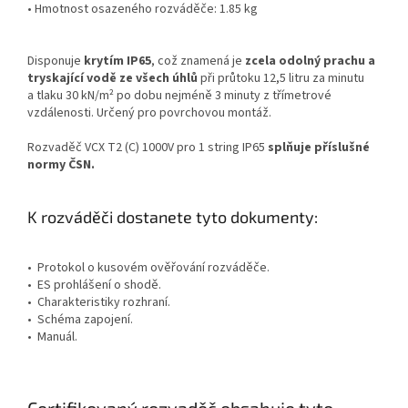
• Hmotnost osazeného rozváděče: 1.85 kg
Disponuje
krytím IP65
, což znamená je
zcela odolný prachu a
tryskající vodě ze všech úhlů
při průtoku 12,5 litru za minutu
a tlaku 30 kN/m² po dobu nejméně 3 minuty z třímetrové
vzdálenosti. Určený pro povrchovou montáž.
Rozvaděč VCX T2 (C) 1000V pro 1 string IP65
splňuje příslušné
normy ČSN.
K rozváděči dostanete tyto dokumenty:
• Protokol o kusovém ověřování rozváděče.
• ES prohlášení o shodě.
• Charakteristiky rozhraní.
• Schéma zapojení.
• Manuál.
Certifikovaný rozvaděč obsahuje tyto