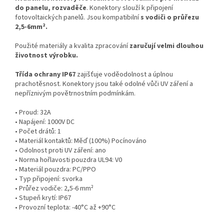
do panelu, rozvaděče
. Konektory slouží k připojení
fotovoltaických panelů. Jsou kompatibilní
s vodiči o průřezu
2,5-6mm².
Použité materiály a kvalita zpracování
zaručují velmi dlouhou
životnost výrobku.
Třída ochrany IP67
zajišťuje voděodolnost a úplnou
prachotěsnost. Konektory jsou také odolné vůči UV záření a
nepříznivým povětrnostním podmínkám.
• Proud: 32A
• Napájení: 1000V DC
• Počet drátů: 1
• Materiál kontaktů: Měď (100%) Pocínováno
• Odolnost proti UV záření: ano
• Norma hořlavosti pouzdra UL94: V0
• Materiál pouzdra: PC/PPO
• Typ připojení: svorka
• Průřez vodiče: 2,5-6 mm²
• Stupeň krytí: IP67
• Provozní teplota: -40°C až +90°C