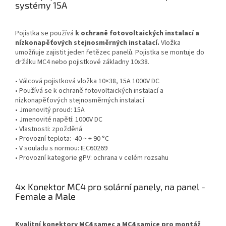
systémy 15A
Pojistka se používá
k ochraně fotovoltaických instalací a
nízkonapěťových stejnosměrných instalací.
Vložka
umožňuje zajistit jeden řetězec panelů. Pojistka se montuje do
držáku MC4 nebo pojistkové základny 10x38.
• Válcová pojistková vložka 10×38, 15A 1000V DC
• Používá se k ochraně fotovoltaických instalací a
nízkonapěťových stejnosměrných instalací
• Jmenovitý proud: 15A
• Jmenovité napětí: 1000V DC
• Vlastnosti: zpožděná
• Provozní teplota: -40 ~ + 90 °C
• V souladu s normou: IEC60269
• Provozní kategorie gPV: ochrana v celém rozsahu
4x Konektor MC4 pro solární panely, na panel -
Female a Male
Kvalitní konektory MC4 samec a MC4 samice pro montáž