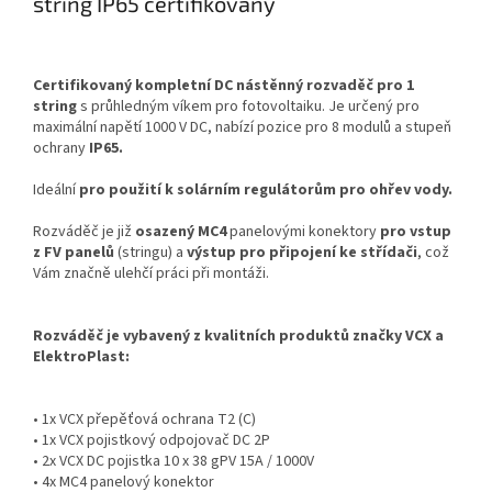
string IP65 certifikovaný
Certifikovaný kompletní DC nástěnný rozvaděč pro 1
string
s průhledným víkem pro fotovoltaiku. Je určený pro
maximální napětí 1000 V DC, nabízí pozice pro 8 modulů a stupeň
ochrany
IP65.
Ideální
pro použití k solárním regulátorům pro ohřev vody.
Rozváděč je již
osazený MC4
panelovými konektory
pro vstup
z FV panelů
(stringu) a
výstup pro připojení ke střídači
, což
Vám značně ulehčí práci při montáži.
Rozváděč je vybavený
z kvalitních produktů značky
VCX a
ElektroPlast:
• 1x VCX přepěťová ochrana T2 (C)
• 1x VCX pojistkový odpojovač DC 2P
• 2x VCX DC pojistka 10 x 38 gPV 15A / 1000V
• 4x MC4 panelový konektor