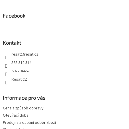
á
p
a
Facebook
t
í
Kontakt
resat
@
resat.cz
585 312 314
602704467
Resat CZ
Informace pro vás
Cena a způsob dopravy
Otevírací doba
Prodejna a osobní odběr zboží