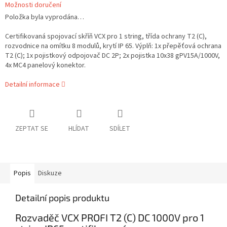
Možnosti doručení
Položka byla vyprodána…
Certifikovaná spojovací skříň VCX pro 1 string, třída ochrany T2 (C),
rozvodnice na omítku 8 modulů, krytí IP 65. Výplň: 1x přepěťová ochrana
T2 (C); 1x pojistkový odpojovač DC 2P; 2x pojistka 10x38 gPV15A/1000V,
4x MC4 panelový konektor.
Detailní informace
ZEPTAT SE
HLÍDAT
SDÍLET
Popis
Diskuze
Detailní popis produktu
Rozvaděč VCX PROFI T2 (C) DC 1000V pro 1