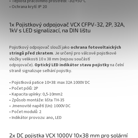
• Teplota pracovního prostředí: -30/+50°C
• Ochrana krytí: IP 20
1x Pojistkový odpojovač VCX CFPV-32, 2P, 32A,
1kV s LED signalizací, na DIN lištu
Pojistkový odpojovač slouží jako
ochrana fotovoltaických
stringů před zkratem
. Je určený pro válcové pojistkové
vložky velikosti 10 x 38 mm (nejsou součástí
odpojovače).
Optický LED indikátor stavu pojistky
na čelní
straně signalizuje selhání pojistky.
• Pojistková patice 10×38: max 32A 1000V DC
• Počet pólů: 2P
• Kapacita upínky: 0,5-10mm2
• Způsob montáže: lišta TH-35
• Jmenovité napětí (Un): 1000V DC
• Počet modulů: 2
• Indikátor provozu: ano, LED
2x DC pojistka VCX 1000V 10x38 mm pro solární