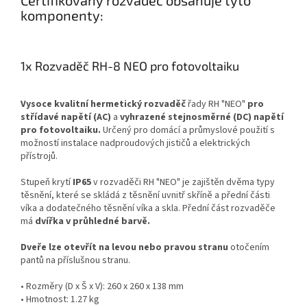
komponenty:
1x Rozvaděč RH-8 NEO pro fotovoltaiku
Vysoce kvalitní hermetický rozvaděč
řady RH "NEO"
pro
střídavé napětí (AC)
a
vyhrazené stejnosměrné (DC) napětí
pro fotovoltaiku.
Určený pro domácí a průmyslové použití s
možností instalace nadproudových jističů a elektrických
přístrojů.
Stupeň krytí
IP65
v rozvaděči RH "NEO" je zajištěn dvěma typy
těsnění, které se skládá z těsnění uvnitř skříně a přední části
víka a dodatečného těsnění víka a skla. Přední část rozvaděče
má
dvířka v průhledné barvě.
Dveře lze otevřít na levou nebo pravou stranu
otočením
pantů na příslušnou stranu.
• Rozměry (D x Š x V): 260 x 260 x 138 mm
• Hmotnost: 1.27 kg