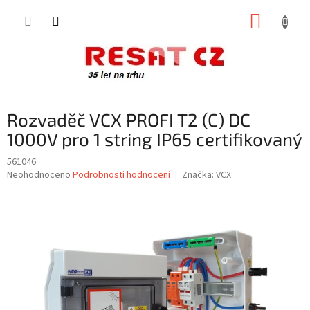
Přejít
NÁKUP
na
obsah
KOŠÍK
Rozvaděč VCX PROFI T2 (C) DC
1000V pro 1 string IP65 certifikovaný
561046
Průměrné
Neohodnoceno
Podrobnosti hodnocení
Značka:
VCX
hodnocení
produktu
je
0,0
z
5
hvězdiček.