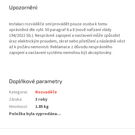
Upozornění:
Instalaci rozváděče smí provádět pouze osoba k tomu
oprávněná dle vyhl. 50 paragraf 6 a 8 (nově nařízení vlády
194/2022 Sb.). Nesprávné zapojení a nastavení může způsobit
úraz elektrickým proudem, zkrat nebo přetížení a následně vést
až k požáru nemovisti. Reklamace z důvodu nesprávného
zapojení a nastavení systému nemohou být akceptovány.
Doplňkové parametry
Kategorie
:
Rozvaděče
Záruka
:
3 roky
Hmotnost
:
1.85 kg
Položka byla vyprodána…
Z