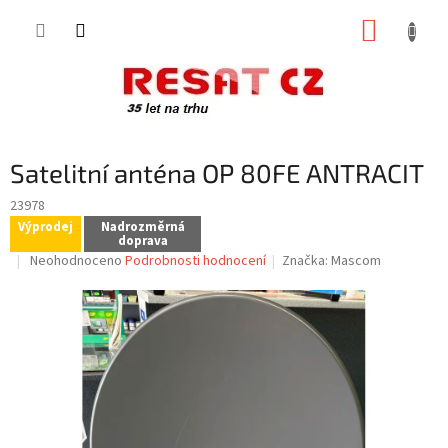
Přejít
NÁKUP
na
obsah
KOŠÍK
Satelitní anténa OP 80FE ANTRACIT
23978
Výprodej
Nadrozměrná
doprava
Průměrné
Neohodnoceno
Podrobnosti hodnocení
Značka:
Mascom
hodnocení
produktu
je
0,0
z
5
hvězdiček.