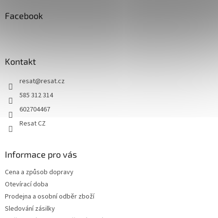
p
a
Facebook
t
í
Kontakt
resat
@
resat.cz
585 312 314
602704467
Resat CZ
Informace pro vás
Cena a způsob dopravy
Otevírací doba
Prodejna a osobní odběr zboží
Sledování zásilky