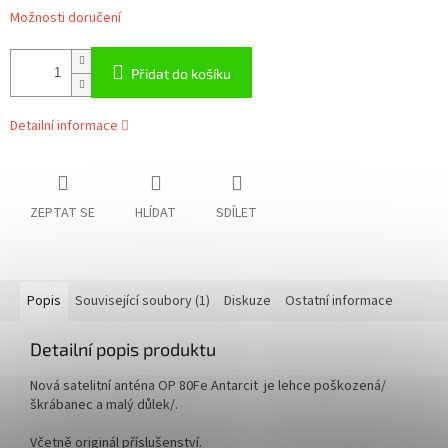
Možnosti doručení
Přidat do košíku
Detailní informace
ZEPTAT SE
HLÍDAT
SDÍLET
Popis
Související soubory (1)
Diskuze
Ostatní informace
Detailní popis produktu
Nová satelitní anténa OP 80Fe Antarcit je lehce poškozená/
škrábanec a malý důlek/.
Včetně originál příslušenství.