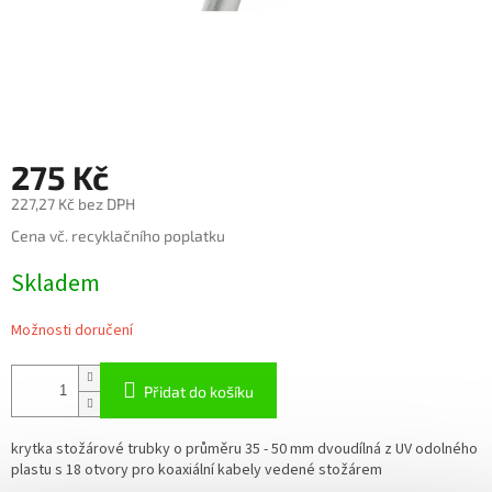
275 Kč
227,27 Kč bez DPH
Měrná
Cena vč. recyklačního poplatku
cena:
Skladem
Možnosti doručení
Přidat do košíku
krytka stožárové trubky o průměru 35 - 50 mm dvoudílná z UV odolného
plastu s 18 otvory pro koaxiální kabely vedené stožárem