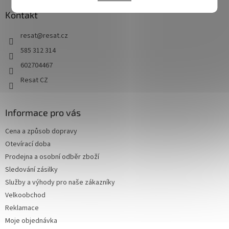
Kontakt
resat
@
resat.cz
585 312 314
602704467
Resat CZ
Informace pro vás
Cena a způsob dopravy
Otevírací doba
Prodejna a osobní odběr zboží
Sledování zásilky
Služby a výhody pro naše zákazníky
Velkoobchod
Reklamace
Moje objednávka