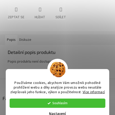
ZEPTAT SE
HLÍDAT
SDÍLET
Popis
Diskuze
Detailní popis produktu
Popis produktu není dostupný
Z
Používáme cookies, abychom Vám umožnili pohodlné
á
prohlížení webu a díky analýze provozu webu neustále
zlepšovali jeho funkce, výkon a použitelnost.
Více informací
p
a
Facebook
Souhlasím
t
í
Nastavení