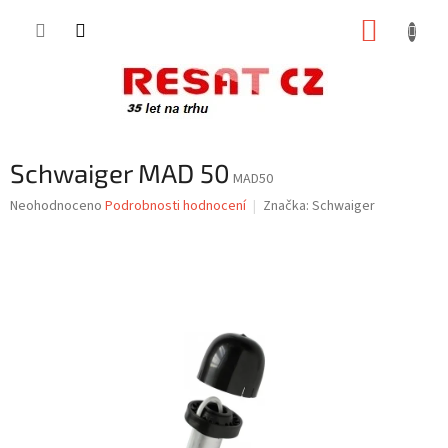
Přejít
NÁKUP
na
obsah
KOŠÍK
Schwaiger MAD 50
MAD50
Průměrné
Neohodnoceno
Podrobnosti hodnocení
Značka:
Schwaiger
hodnocení
produktu
je
0,0
z
5
hvězdiček.