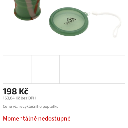
198 Kč
163,64 Kč bez DPH
Měrná
Cena vč. recyklačního poplatku
cena:
Momentálně nedostupné