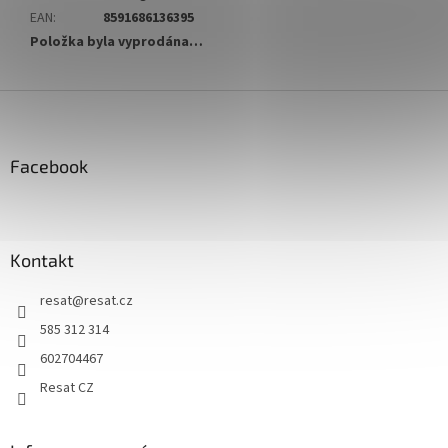
EAN
:
8591686136395
Položka byla vyprodána…
Z
á
p
a
Facebook
t
í
Kontakt
resat
@
resat.cz
585 312 314
602704467
Resat CZ