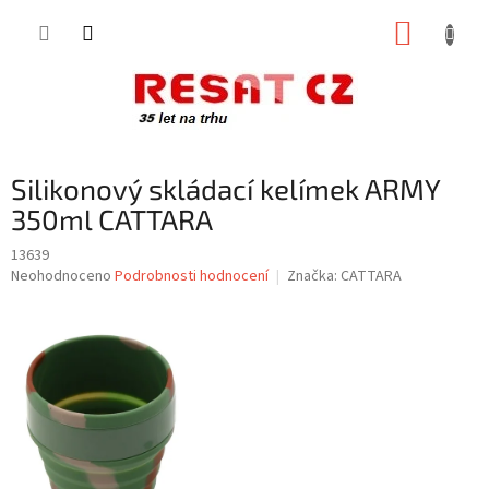
Přejít
NÁKUP
na
obsah
KOŠÍK
Silikonový skládací kelímek ARMY
350ml CATTARA
13639
Průměrné
Neohodnoceno
Podrobnosti hodnocení
Značka:
CATTARA
hodnocení
produktu
je
0,0
z
5
hvězdiček.