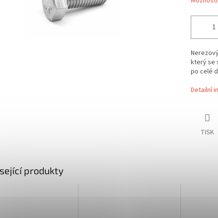
Možnosti
Nerezový 
který se 
po celé d
Detailní 
TISK
sející produkty