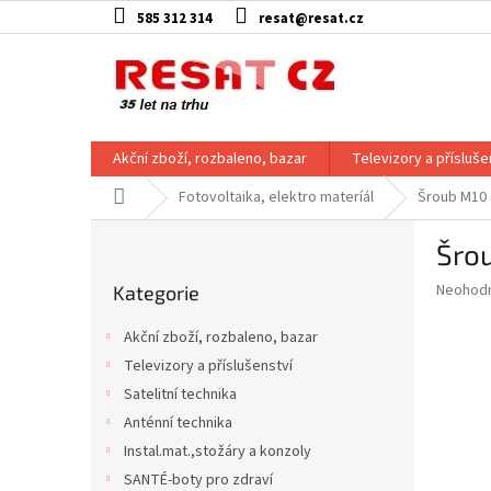
Přejít
585 312 314
resat@resat.cz
na
obsah
Akční zboží, rozbaleno, bazar
Televizory a přísluše
Domů
Fotovoltaika, elektro materíál
Šroub M10 
P
Šro
o
Přeskočit
s
Průměr
Neohod
Kategorie
kategorie
t
hodnoce
r
produkt
Akční zboží, rozbaleno, bazar
a
je
Televizory a příslušenství
0,0
n
z
Satelitní technika
n
5
í
Anténní technika
hvězdič
p
Instal.mat.,stožáry a konzoly
a
SANTÉ-boty pro zdraví