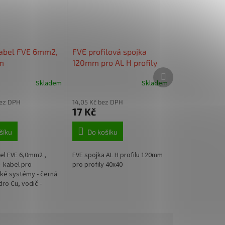
kabel FVE 6mm2,
FVE profilová spojka
m
120mm pro AL H profily
Další
40x40
produkt
Skladem
Skladem
bez DPH
14,05 Kč bez DPH
17 Kč
šíku
Do košíku
bel FVE 6,0mm2 ,
FVE spojka AL H profilu 120mm
- kabel pro
pro profily 40x40
cké systémy - černá
dro Cu, vodič -
mm2