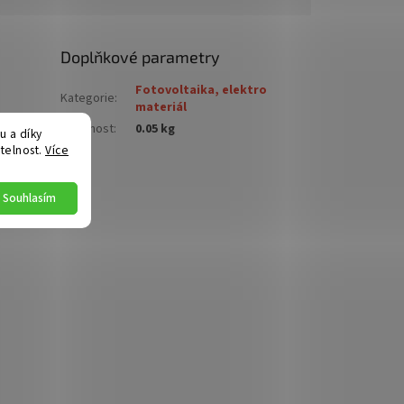
Doplňkové parametry
Fotovoltaika, elektro
Kategorie
:
materiál
Hmotnost
:
0.05 kg
 a díky
telnost.
Více
Souhlasím