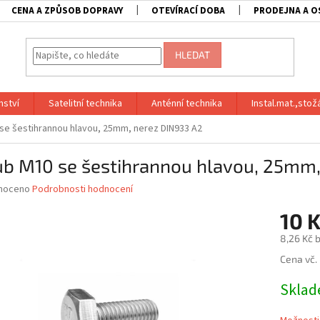
CENA A ZPŮSOB DOPRAVY
OTEVÍRACÍ DOBA
PRODEJNA A O
HLEDAT
nství
Satelitní technika
Anténní technika
Instal.mat.,stož
se šestihrannou hlavou, 25mm, nerez DIN933 A2
ub M10 se šestihrannou hlavou, 25mm,
né
noceno
Podrobnosti hodnocení
ní
10 
u
8,26 Kč 
Měrná
Cena vč.
cena:
ek.
Skla