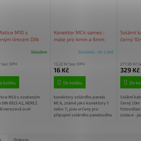
atice M10 s
Konektor MC4 samec-
Solární 
eným límcem DIN
male pro 4mm a 6mm
černý 10
 A2, NEREZ
FVE
Skladem
Skladem - do 2 dnů
č bez DPH
13,22 Kč bez DPH
271,90 Kč 
16 Kč
329 Kč
o košíku
Do košíku
Do ko
atice M10 s ozubeným
konektory solárního panelu
Solární ka
 DIN 6923 A2, NEREZ
MC4, známé jako konektory Y
černý 10m 
ál nerezová ocel
nebo T, jsou určeny pro
fotovoltai
připojení solárního panelového
izolace - já
systému. Mohou být použity
průřez 6 
pro trvalou instalaci ve
venkovním...
s
Diskuze