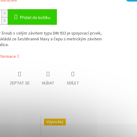
 doručení
Přidat do košíku
šroub s celým závitem typu DIN 933 je spojovací prvek,
skládá ze šestihranné hlavy a čepu s metrickým závitem
élce.
informace
ZEPTAT SE
HLÍDAT
SDÍLET
Výprodej