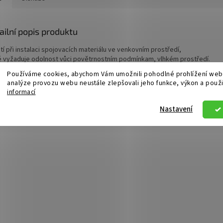
ailní popis produktu
tí při instalaci spojovacích materiálu ve venkovním prostředí,
é vyžaduje odolnost vůci povětrnostním podmínkam, vlhkém prostředí.
Používáme cookies, abychom Vám umožnili pohodlné prohlížení webu
nosti:
analýze provozu webu neustále zlepšovali jeho funkce, výkon a použi
hlavy: šetihranný M10
informací
a: 25mm
riál: nerezová ocel A2
Nastavení
a: DIN933