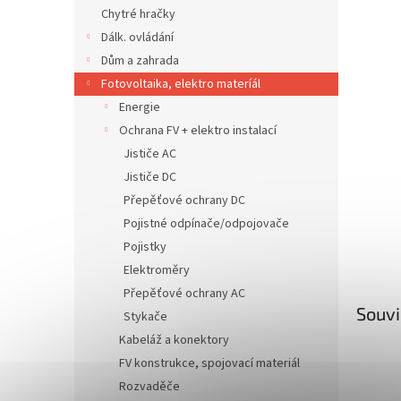
n
Chytré hračky
e
Dálk. ovládání
l
Dům a zahrada
Fotovoltaika, elektro materíál
Energie
Ochrana FV + elektro instalací
Jističe AC
Jističe DC
Přepěťové ochrany DC
Pojistné odpínače/odpojovače
Pojistky
Elektroměry
Přepěťové ochrany AC
Souvi
Stykače
Kabeláž a konektory
FV konstrukce, spojovací materiál
Rozvaděče