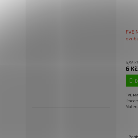
FVE M
ozub
6923
4,96 K
6 Kč
D
FVE M
límcem
Materi
Popi