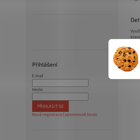
Det
Využi
kter
Vlast
Typ 
Délk
Přihlášení
Mate
Norm
E-mail
Heslo
PŘIHLÁSIT SE
Nová registrace
Zapomenuté heslo