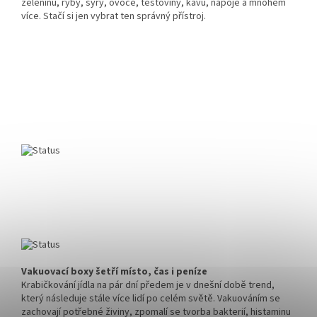
zeleninu, ryby, sýry, ovoce, těstoviny, kávu, nápoje a mnohem
více. Stačí si jen vybrat ten správný přístroj.
Vakuovací boxy šetří místo, čas i peníze
Krabičkování jídla na pár dní předem je v dnešní době trend,
který následuje stále více lidí po celém světě. Vakuováním se
zachovají potřebné živiny, zpomalí se tvorba bakterií, histaminu