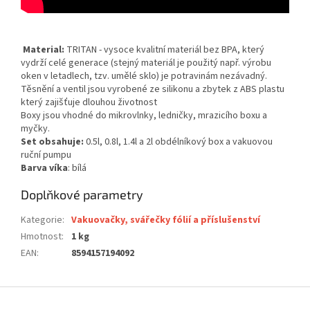
Material:
TRITAN - vysoce kvalitní materiál bez BPA, který
vydrží celé generace (stejný materiál je použitý např. výrobu
oken v letadlech, tzv. umělé sklo) je potravinám nezávadný.
Těsnění a ventil jsou vyrobené ze silikonu a zbytek z ABS plastu
který zajišťuje dlouhou životnost
Boxy jsou vhodné do mikrovlnky, ledničky, mrazicího boxu a
myčky.
Set obsahuje:
0.5l, 0.8l, 1.4l a 2l obdélníkový box a vakuovou
ruční pumpu
Barva víka
: bílá
Doplňkové parametry
Kategorie
:
Vakuovačky, svářečky fólií a příslušenství
Hmotnost
:
1 kg
EAN
:
8594157194092
Z
á