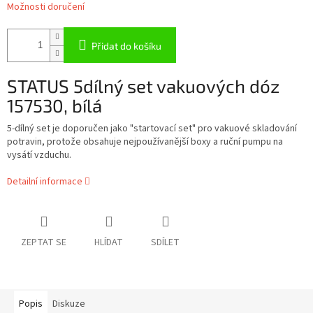
Možnosti doručení
Přidat do košíku
STATUS 5dílný set vakuových dóz
157530, bílá
5-dílný set je doporučen jako "startovací set" pro vakuové skladování
potravin, protože obsahuje nejpoužívanější boxy a ruční pumpu na
vysátí vzduchu.
Detailní informace
ZEPTAT SE
HLÍDAT
SDÍLET
Popis
Diskuze