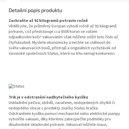
Detailní popis produktu
Zachraňte až 92 kilogramů potravin ročně
Věděli jste, že průměrný Evropan vyhodí ročně až 92 kilogramů
potravin, což představuje cca 8500 korun ve vašem
odpadkovém koši? Vakuováním však můžete snížit toto číslo až
čtyřnásobně. Myslete ekonomicky a nechte se vtáhnout do
světa vakuovacích boxů, přístrojů a originálních vychytávek od
slovinské společnosti Status, které na trhu nemají konkurenci.
Trik je v odstranění nadbytečného kyslíku
Uskladnění pečiva, obědů, zavařenin, nedojedených zbytků či
nedopitého vína je s produkty značky Status hračka.
Odstraněním kyslíku pomocí mechanické nebo elektrické pumpy
vytvoříte vakuum, díky kterému zabezpečíte podmínky pro
dlouhodobé skladování potravin. Vakuovat můžete maso,