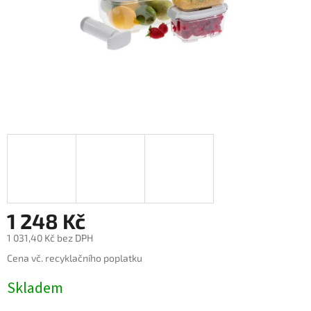
1 248 Kč
1 031,40 Kč bez DPH
Měrná
Cena vč. recyklačního poplatku
cena:
Skladem