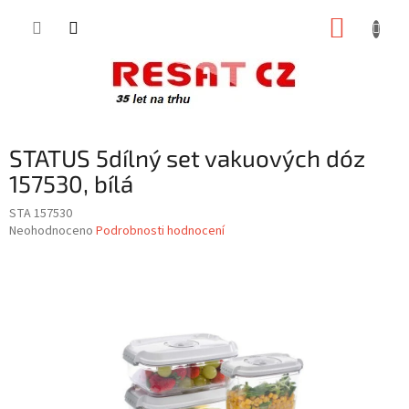
Přejít
NÁKUP
na
obsah
KOŠÍK
STATUS 5dílný set vakuových dóz
157530, bílá
STA 157530
Průměrné
Neohodnoceno
Podrobnosti hodnocení
hodnocení
produktu
je
0,0
z
5
hvězdiček.