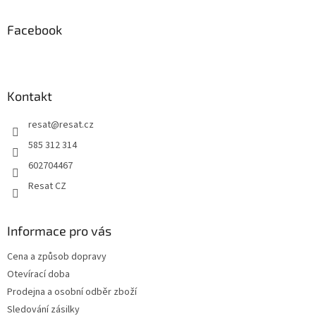
p
a
Facebook
t
í
Kontakt
resat
@
resat.cz
585 312 314
602704467
Resat CZ
Informace pro vás
Cena a způsob dopravy
Otevírací doba
Prodejna a osobní odběr zboží
Sledování zásilky