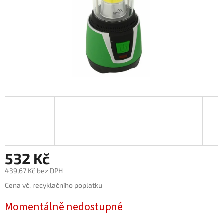
532 Kč
439,67 Kč bez DPH
Měrná
Cena vč. recyklačního poplatku
cena:
Momentálně nedostupné