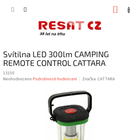
Přejít
NÁKUP
na
obsah
KOŠÍK
Svítilna LED 300lm CAMPING
REMOTE CONTROL CATTARA
13150
Průměrné
Neohodnoceno
Podrobnosti hodnocení
Značka:
CATTARA
hodnocení
produktu
je
0,0
z
5
hvězdiček.