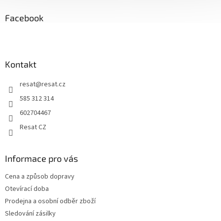
p
a
Facebook
t
í
Kontakt
resat
@
resat.cz
585 312 314
602704467
Resat CZ
Informace pro vás
Cena a způsob dopravy
Otevírací doba
Prodejna a osobní odběr zboží
Sledování zásilky