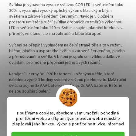
Svítilna je vybavena vysoce svítivou COB LED o světelném toku
300lm, vyzařující vysoký optický výkon s klasickým bílým
světlem a zároveň světlem červeným. Navíc je v úložném
prostoru umístěna ruční svítilna drobných rozměrů s výkonnou
LED o světelném toku 120lm. Svítilna najde uplatnění kdekoliv v
přírodě, ve stanu, ale i na zahradě u táboráku apod.
Svícení se přepíná vypínačem na čelní straně těla a to v režimu
bílého, plného a úsporného světla a zároveň červeného, plného
a přerušovaného světla. V balení je spolu se svítilnou dálkové
ovládání, pro možné přepínání jednotlivých režimů.
Napájení lucerny 3x LR20 bateriemi uloženými v těle, které
nabídnou výdrž 3 hodiny svícení v režimu plného svitu. Malá ruční
svítilna pojme 3x AAA baterie a ovladač 2x AAA baterie. Baterie
nejsou součástí balení.
Svítilna je precizně vyrobená z odolného a z části
pogumovaného plastu a z plexiskla. Dále je vybavena sklopnou
Používáme cookies, abychom Vám umožnili pohodlné
rukojetí pro snadné přenášení, či zavěšení a je odolná stříkající
prohlížení webu a díky analýze provozu webu neustále
vodě.
zlepšovali jeho funkce, výkon a použitelnost.
Více informací