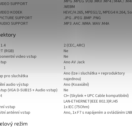
.MPG .MPEG .VOB .MKV .MP4 /.M4A / .M4V
VIDEO SUPPORT
.WEBM
VIDEO KODEK
HEVC/H.265, MPEG1/2, MPEG4 H.264, So
PICTURE SUPPORT
.JPG .JPEG .BMP .PNG
AUDIO SUPPORT
.MP3 .AAC .WMA .WAV .M4A
ektory
 1.4
2 (CEC, ARC)
T (RGB)
Ne
onentní video vstup
Ne
stup
Ano AV Jack
1
Ano (lze i sluchátka + reproduktory
up pro sluchátka
najednou)
ální audio výstup
Ano (Koaxiální)
stup (VGA D-SUB15 + Audio vstup)
Ne
ot
CI+ (Skylink + UPC Cable kompatibilní)
LAN-ETHERNET(IEEE 802.3)RJ45
nní vstup
1x IEC (75Ohm)
itní anténní vstup
Ano, 1x F7 s napájením a ovládáním LN
elový režim