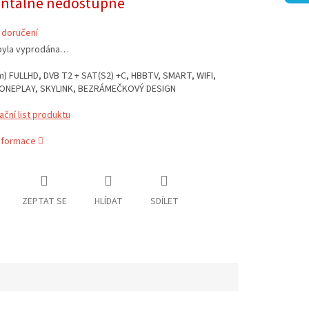
tálně nedostupné
 doručení
byla vyprodána…
) FULLHD, DVB T2 + SAT(S2) +C, HBBTV, SMART, WIFI,
 ONEPLAY, SKYLINK, BEZRÁMEČKOVÝ DESIGN
ační list produktu
informace
ZEPTAT SE
HLÍDAT
SDÍLET