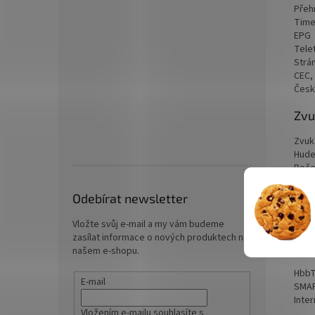
Přeh
Time
EPG
Tele
Strá
CEC,
Česk
Zvu
Zvuk
Hude
Poče
Výst
Odebírat newsletter
Možn
ARC 
Vložte svůj e-mail a my vám budeme
zasílat informace o nových produktech na
Int
našem e-shopu.
HbbTV
E-mail
SMA
Inte
Vložením e-mailu souhlasíte s