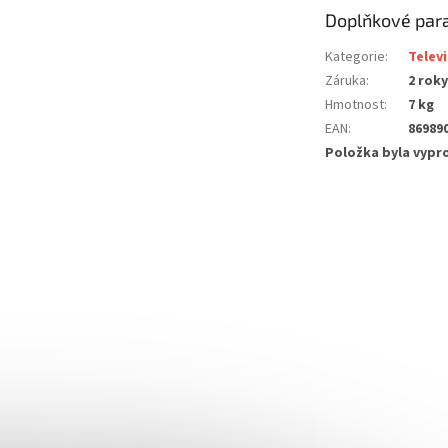
Doplňkové par
Kategorie
:
Televi
Záruka
:
2 roky
Hmotnost
:
7 kg
EAN
:
86989
Položka byla vyp