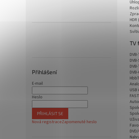
Úhlo
Rozli
Zpra
HDR 
Kont
Svíti
TV 
DVB-
DVB-
DVB-
Přihlášení
DVB-
HbbTV
E-mail
Anal
USB i
FAST
Heslo
Auto
Spol
Spol
PŘIHLÁSIT SE
Uživ
Nová registrace
Zapomenuté heslo
Favo
DVD/
Nahr