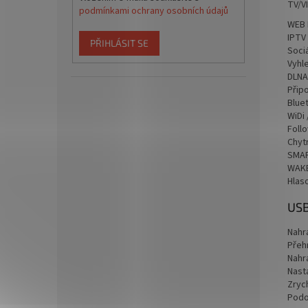
TV/V
podmínkami ochrany osobních údajů
WEB 
IPTV
PŘIHLÁSIT SE
Sociá
Vyhl
DLNA
Připo
Blue
WiDi
Foll
Chyt
SMAR
WAKE
Hlas
USB
Nahr
Přeh
Nahr
Nast
Zryc
Podor