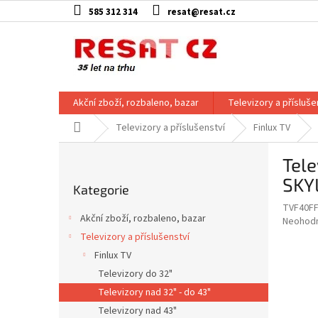
Přejít
585 312 314
resat@resat.cz
na
obsah
Akční zboží, rozbaleno, bazar
Televizory a přísluše
Domů
Televizory a příslušenství
Finlux TV
P
Tel
o
Přeskočit
s
SKY
Kategorie
kategorie
t
TVF40FF
r
Akční zboží, rozbaleno, bazar
Průměr
Neohod
a
hodnoce
Televizory a příslušenství
n
produkt
Finlux TV
n
je
í
Televizory do 32"
0,0
z
p
Televizory nad 32" - do 43"
5
a
Televizory nad 43"
hvězdič