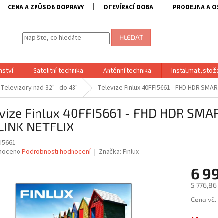
CENA A ZPŮSOB DOPRAVY
OTEVÍRACÍ DOBA
PRODEJNA A O
HLEDAT
nství
Satelitní technika
Anténní technika
Instal.mat.,stož
Televizory nad 32" - do 43"
Televize Finlux 40FFI5661 - FHD HDR SMA
evize Finlux 40FFI5661 - FHD HDR SMA
LINK NETFLIX
I5661
né
noceno
Podrobnosti hodnocení
Značka:
Finlux
ní
6 9
u
5 776,86
Měrná
Cena vč.
cena:
ek.