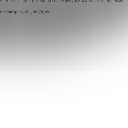
 .FLV .3GP / .3GPP .TS / .TRP .M2TS .RMNVB / .RM .AVI .MOV .DAT .ASF .WMV
renson Spark, VC1, VP9/8, AV1
B