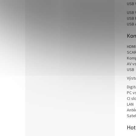
USB 
USB 
USB 
USB 
Kon
HDMI
SCAR
Komp
AV v
USB
Výst
Digit
PC v
CI sl
LAN
Anté
Satel
Hot