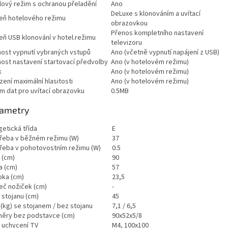
lový režim s ochranou přeladění
Ano
DeLuxe s klonováním a uvítací
eň hotelového režimu
obrazovkou
Přenos kompletního nastavení
eň USB klonování v hotel.režimu
televizoru
ost vypnutí vybraných vstupů
Ano (včetně vypnutí napájení z USB)
ost nastavení startovací předvolby
Ano (v hotelovém režimu)
k
Ano (v hotelovém režimu)
ení maximální hlasitosti
Ano (v hotelovém režimu)
m dat pro uvítací obrazovku
0.5MB
ametry
getická třída
E
řeba v běžném režimu (W)
37
řeba v pohotovostním režimu (W)
0.5
 (cm)
90
a (cm)
57
bka (cm)
23,5
eč nožiček (cm)
-
 stojanu (cm)
45
 (kg) se stojanem / bez stojanu
7,1 / 6,5
ěry bez podstavce (cm)
90x52x5/8
 uchycení TV
M4, 100x100