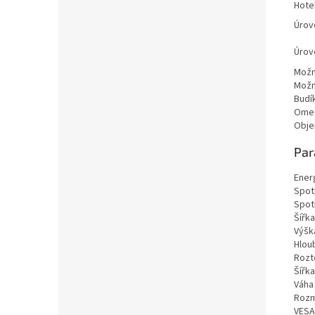
Hote
Úrov
Úrov
Možn
Možn
Budí
Omez
Obje
Par
Ener
Spot
Spot
Šířka
Výšk
Hlou
Rozt
Šířka
Váha
Rozm
VESA