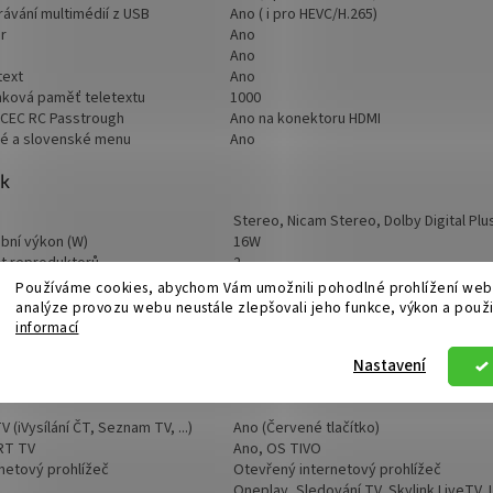
rávání multimédií z USB
Ano ( i pro HEVC/H.265)
r
Ano
Ano
text
Ano
nková paměť teletextu
1000
 CEC RC Passtrough
Ano na konektoru HDMI
é a slovenské menu
Ano
k
Stereo, Nicam Stereo, Dolby Digital Plu
bní výkon (W)
16W
t reproduktorů
2
up na sluchátka
Ano
Používáme cookies, abychom Vám umožnili pohodlné prohlížení webu
Sluchátka a reproduktory televizoru zá
analýze provozu webu neustále zlepšovali jeho funkce, výkon a použi
osti sluchátkového výstupu
audiosystému
informací
(Audio Return Channel)
Ano (dostupné na konektoru HDMI2)
Nastavení
ernetové funkce
 (iVysílání ČT, Seznam TV, ...)
Ano (Červené tlačítko)
RT TV
Ano, OS TIVO
rnetový prohlížeč
Otevřený internetový prohlížeč
Oneplay, Sledování TV, Skylink LiveTV,