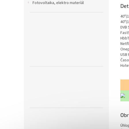
Fotovoltaika, elektro materíál
Det
40"(
40"(
DVB 
Fast
HbbTV
Netfl
Onep
USB 
Časo
Hote
Obr
Úhlop