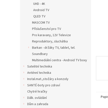
n
UHD - 4K
e
Android TV
l
QLED TV
MASCOM TV
Příslušenství pro TV
Pro karavany, 12V Televize
Reproduktory, sluchátka
Barkan - držáky TV, tablet, tel.
Soundbary
Multimediální centra - Android TV boxy
Satelitní technika
Anténní technika
Instal.mat.,stožáry a konzoly
SANTÉ-boty pro zdraví
Chytré hračky
Popi
Dálk. ovládání
Dům a zahrada