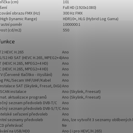
příčka (cm)
101
šení
Full HD (1920x1080)
cování obrazu FMX (Hz)
300 Hz FMX
(High Dynamic Range)
HDR10+, HLG (Hybrid Log Gama)
rastní poměr
1000000:1
vost (cd/m2)
550
funkce
T2 HEVC H.265
Ano
S/S2 HD SAT (HEVC H.265, MPEG2+4)
Ano
T (HEVC H.265, MPEG2+4 HD)
Ano
C (HEVC H.265, MPEG2+4 HD)
Ano
 (Červené tlačítko - iVysílání)
Ano
og PAL/Secam VHF/UHF/Kabel
Ano
nstalace SAT (Skylink, Fresat, DiGi)
Ano
SCAN instalace
Ano (Skylink, Freesat)
mat. aktualizace programů
Ano (Skylink, Freesat)
ečný seznam předvoleb DVB-T/C
Ano
ečný seznam předvoleb DVB-S/T/C
Ano
atelské seřazení předvoleb
Ano
ritní seznamy předvoleb
Ano, lze vytvořit 3 seznamy oblíbených 
CD přehrávač
Ne
ávání na USB/HDD
Ano ( i pro HEVC/H.265)