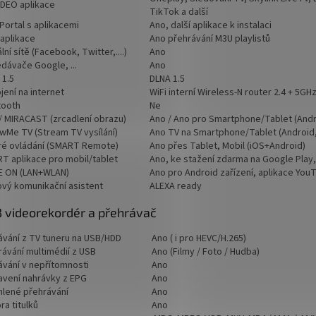
IDEO aplikace
TikTok a další
Portal s aplikacemi
Ano, další aplikace k instalaci
 aplikace
Ano přehrávání M3U playlistů
lní sítě (Facebook, Twitter,....)
Ano
edávače Google, ...
Ano
 1.5
DLNA 1.5
jení na internet
WiFi interní Wireless-N router 2.4 + 5
tooth
Ne
 / MIRACAST (zrcadlení obrazu)
Ano / Ano pro Smartphone/Tablet (Andr
owMe TV (Stream TV vysílání)
Ano TV na Smartphone/Tablet (Android,
ré ovládání (SMART Remote)
Ano přes Tablet, Mobil (iOS+Android)
T aplikace pro mobil/tablet
Ano, ke stažení zdarma na Google Play,
 ON (LAN+WLAN)
Ano pro Android zařízení, aplikace YouT
ový komunikační asistent
ALEXA ready
 videorekordér a přehrávač
ávání z TV tuneru na USB/HDD
Ano ( i pro HEVC/H.265)
rávání multimédií z USB
Ano (Filmy / Foto / Hudba)
ávání v nepřítomnosti
Ano
avení nahrávky z EPG
Ano
hlené přehrávání
Ano
a titulků
Ano