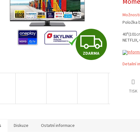
Momen
Možnosti
Položka 
Z
40"(101cm
NETFLIX,
Inform
ZDARMA
D
Detailní 
A
TISK
R
M
s
Diskuze
Ostatní informace