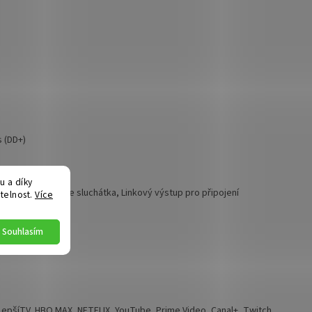
s (DD+)
 a díky
roveň nebo pouze sluchátka, Linkový výstup pro připojení
telnost.
Více
Souhlasím
 LepšíTV, HBO MAX, NETFLIX, YouTube, Prime Video, Canal+, Twitch,