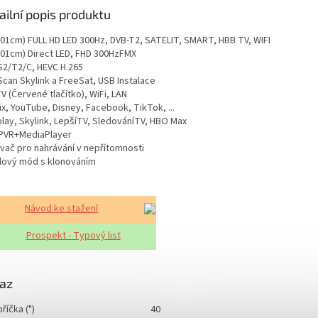
A
ailní popis produktu
101cm) FULL HD LED 300Hz, DVB-T2, SATELIT, SMART, HBB TV, WIFI
101cm) Direct LED, FHD 300HzFMX
S2/T2/C, HEVC H.265
Scan Skylink a FreeSat, USB Instalace
 (Červené tlačítko), WiFi, LAN
ix, YouTube, Disney, Facebook, TikTok, ...
lay, Skylink, LepšíTV, SledováníTV, HBO Max
PVR+MediaPlayer
vač pro nahrávání v nepřítomnosti
lový mód s klonováním
Návod ke stažení
Prospekt - Typový list
az
říčka (")
40