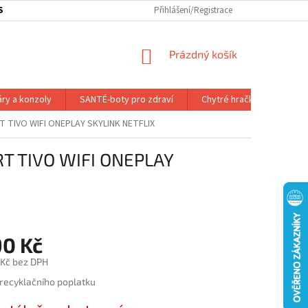
SOBNÍ ODBĚR ZBOŽÍ
SLEDOVÁNÍ ZÁSILKY
Přihlášení/Registrace
SLUŽBY A VÝHODY P
NÁKUPNÍ
Prázdný košík
KOŠÍK
áry a konzoly
SANTÉ-boty pro zdraví
Chytré hračky
Dálk.
RT TIVO WIFI ONEPLAY SKYLINK NETFLIX
RT TIVO WIFI ONEPLAY
90 Kč
 Kč bez DPH
 recyklačního poplatku