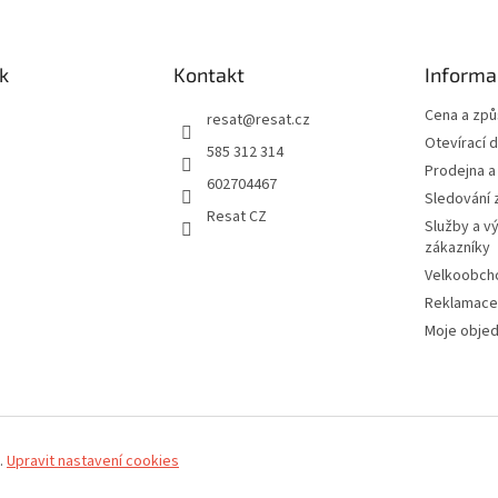
k
Kontakt
Informa
Cena a zp
resat
@
resat.cz
Otevírací 
585 312 314
Prodejna a
602704467
Sledování 
Resat CZ
Služby a v
zákazníky
Velkoobch
Reklamace
Moje obje
.
Upravit nastavení cookies