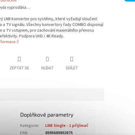
 doručení
byla vyprodána…
ý LNB konvertor pro systémy, které vyžadují sloučení
ho a TV signálu. Všechny konvertory řady COMBO disponují
em a TV vstupem, pro zachování maximálního přenosu
 efektivity. Podpora UHD / 4K Ready.
informace
ZEPTAT SE
HLÍDAT
SDÍLET
Doplňkové parametry
Kategorie
:
LNB Single - 1 přijímač
EAN
:
8595689802875