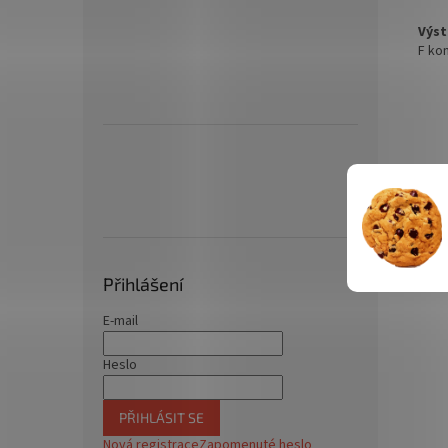
Výst
F ko
Přihlášení
E-mail
Heslo
PŘIHLÁSIT SE
Nová registrace
Zapomenuté heslo