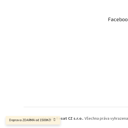
p
a
t
Faceboo
í
Copyright 2026
Resat CZ s.r.o.
. Všechna práva vyhrazena
Doprava ZDARMA od 1500Kč!