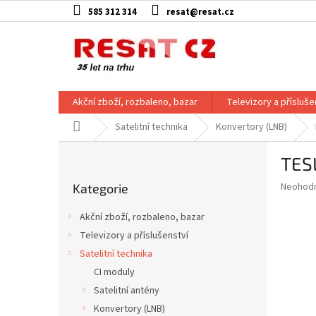
Přejít
585 312 314
resat@resat.cz
na
obsah
Akční zboží, rozbaleno, bazar
Televizory a přísluše
Domů
Satelitní technika
Konvertory (LNB)
P
TESL
o
Přeskočit
s
Průměr
Neohod
Kategorie
kategorie
t
hodnoce
r
produkt
Akční zboží, rozbaleno, bazar
a
je
Televizory a příslušenství
0,0
n
z
Satelitní technika
n
5
í
CI moduly
hvězdič
p
Satelitní antény
a
Konvertory (LNB)