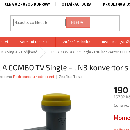
CENA A ZPŮSOB DOPRAVY
OTEVÍRACÍ DOBA
PRODEJNA A O
HLEDAT
nství
Satelitní technika
Anténní technika
Instal.mat.,stož
LNB Single - 1 přijímač
TESLA COMBO TV Single - LNB konvertor s LTE f
A COMBO TV Single - LNB konvertor s 
né
noceno
Podrobnosti hodnocení
Značka:
Tesla
ní
190
u
157,02 K
Měrná
Cena vč.
cena:
ek.
Momen