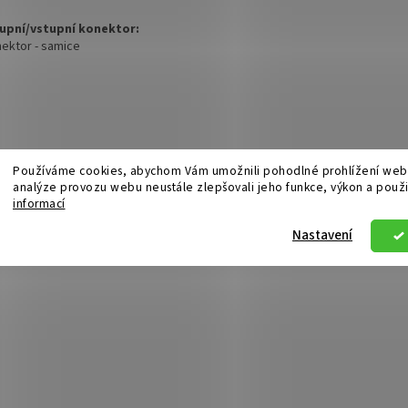
upní/vstupní konektor:
nektor - samice
Používáme cookies, abychom Vám umožnili pohodlné prohlížení webu
analýze provozu webu neustále zlepšovali jeho funkce, výkon a použi
informací
Nastavení