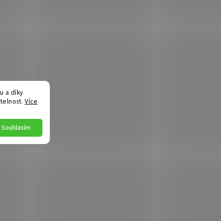
 a díky
telnost.
Více
Souhlasím