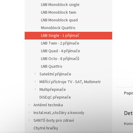
n
LNB Monoblock single
e
LNB Monoblock twin
l
LNB Monoblock quad
Monoblock Quattro
LNB Single - 1 přijímač
LNB Twin - 2 přijímače
LNB Quad - 4 přijímače
LNB Octo - 8 přijímačů
LNB Quattro
Satelitní přijímače
Měřící přístroje TV - SAT, Multimetr
Multipřepinače
Popi
DiSEqC přepinače
Anténní technika
Det
Instal.mat.,stožáry a konzoly
SANTÉ-boty pro zdraví
Konv
Chytré hračky