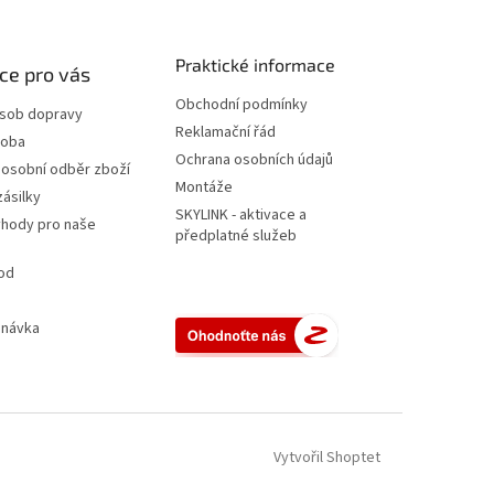
Praktické informace
ce pro vás
Obchodní podmínky
ůsob dopravy
Reklamační řád
doba
Ochrana osobních údajů
 osobní odběr zboží
Montáže
zásilky
SKYLINK - aktivace a
ýhody pro naše
předplatné služeb
od
dnávka
Vytvořil Shoptet