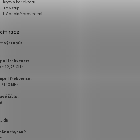
krytka konektoru
TV vstup
UV odolné provedení
cifikace
t výstupů:
pní frekvence:
0 ~ 12,75 GHz
upní frekvence:
~ 2150 MHz
vé číslo:
dB
:
65 dB
ěr uchycení:
mm