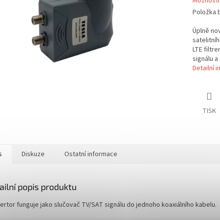
Možnosti
Položka 
Úplně nov
satelitní
LTE filtr
signálu a
Detailní 
TISK
s
Diskuze
Ostatní informace
ailní popis produktu
ertor funguje jako slučovač TV/SAT signálu do jednoho koaxiálního kabelu.