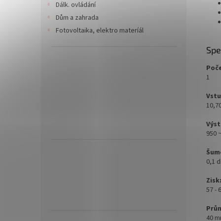
Dálk. ovládání
Dům a zahrada
Fotovoltaika, elektro materíál
Spe
Poče
1
Vstu
10,7
Výst
950 
Šumo
0,1 
Zisk
57 - 
Prům
40 