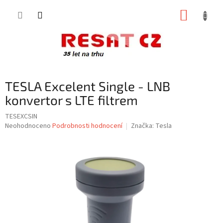
Přejít
NÁKUP
na
obsah
KOŠÍK
TESLA Excelent Single - LNB
konvertor s LTE filtrem
TESEXCSIN
Průměrné
Neohodnoceno
Podrobnosti hodnocení
Značka:
Tesla
hodnocení
produktu
je
0,0
z
5
hvězdiček.