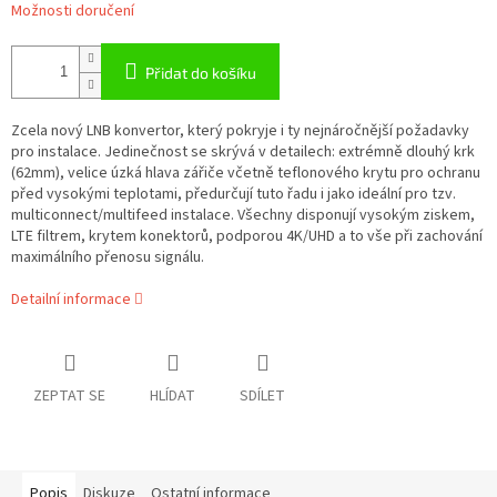
Možnosti doručení
Přidat do košíku
Zcela nový LNB konvertor, který pokryje i ty nejnáročnější požadavky
pro instalace. Jedinečnost se skrývá v detailech: extrémně dlouhý krk
(62mm), velice úzká hlava zářiče včetně teflonového krytu pro ochranu
před vysokými teplotami, předurčují tuto řadu i jako ideální pro tzv.
multiconnect/multifeed instalace. Všechny disponují vysokým ziskem,
LTE filtrem, krytem konektorů, podporou 4K/UHD a to vše při zachování
maximálního přenosu signálu.
Detailní informace
ZEPTAT SE
HLÍDAT
SDÍLET
Popis
Diskuze
Ostatní informace