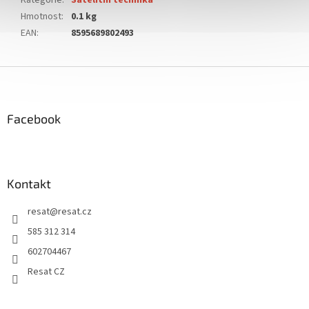
Kategorie
:
Satelitní technika
Hmotnost
:
0.1 kg
EAN
:
8595689802493
Z
á
p
a
Facebook
t
í
Kontakt
resat
@
resat.cz
585 312 314
602704467
Resat CZ