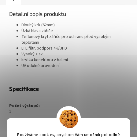
Detailní popis produktu
Dlouhý krk (62mm)
Úzká hlava zářiče
Teflonový kryt zářiče pro ochranu před vysokými
teplotami
LTE filtr, podpora 4K/UHD
Vysoký zisk
krytka konektoru v balení
UV odolné provedení
Specifikace
Počet výstupů:
1
Vstupní frekvence:
Používáme cookies, abychom Vám umožnili pohodlné
10,70 ~ 12,75 GHz