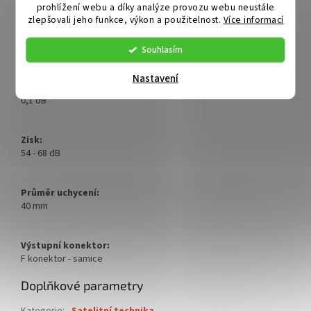
prohlížení webu a díky analýze provozu webu neustále
zlepšovali jeho funkce, výkon a použitelnost.
Více informací
Výstupní frekvence:
950 ~ 2150 MHz
Souhlasím
Nastavení
Šumové číslo:
0,1 dB
Zisk:
54 - 68 dB
Průměr uchycení:
40 mm
Výstupní konektor:
F konektor - samice
Doplňkové parametry