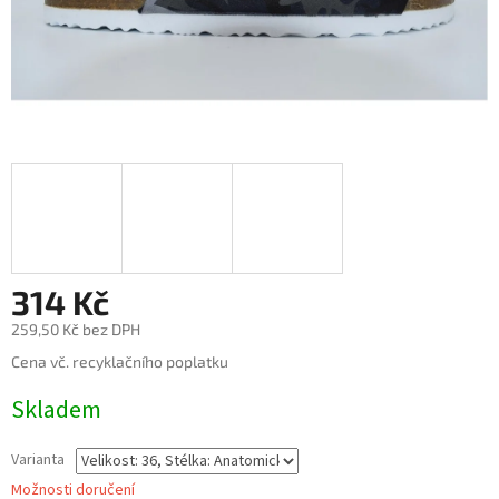
314 Kč
259,50 Kč bez DPH
Měrná
Cena vč. recyklačního poplatku
cena:
Skladem
Varianta
Možnosti doručení