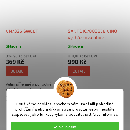
VN/326 SWEET
SANTÉ IC/883878 VINO
vycházková obuv
Skladem
Skladem
304,96 Kč bez DPH
818,18 Kč bez DPH
369 Kč
990 Kč
DETAIL
DETAIL
Velmi příjemné a pohodlné
dětské pantofle. Jejich
předností je měkkost a
prodyšnost. Nastavitelní šíře -
Používáme cookies, abychom Vám umožnili pohodlné
dva pásky na přezku.
prohlížení webu a díky analýze provozu webu neustále
33
21
22
zlepšovali jeho funkce, výkon a použitelnost.
Více informací
Souhlasím