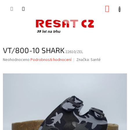
Přejít
NÁKUP
na
obsah
KOŠÍK
VT/800-10 SHARK
22610/ZEL
Průměrné
Neohodnoceno
Podrobnosti hodnocení
Značka:
Santé
hodnocení
produktu
je
0,0
z
5
hvězdiček.