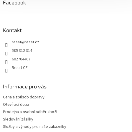
a
Facebook
t
í
Kontakt
resat
@
resat.cz
585 312 314
602704467
Resat CZ
Informace pro vás
Cena a způsob dopravy
Otevírací doba
Prodejna a osobní odběr zboží
Sledování zásilky
Služby a výhody pro naše zákazníky