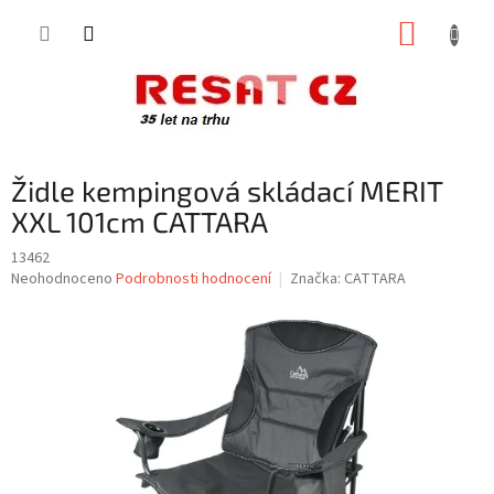
Přejít
NÁKUP
na
obsah
KOŠÍK
Židle kempingová skládací MERIT
XXL 101cm CATTARA
13462
Průměrné
Neohodnoceno
Podrobnosti hodnocení
Značka:
CATTARA
hodnocení
produktu
je
0,0
z
5
hvězdiček.