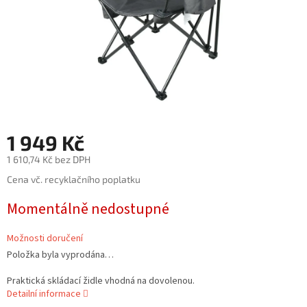
1 949 Kč
1 610,74 Kč bez DPH
Měrná
Cena vč. recyklačního poplatku
cena:
Momentálně nedostupné
Možnosti doručení
Položka byla vyprodána…
Praktická skládací židle vhodná na dovolenou.
Detailní informace