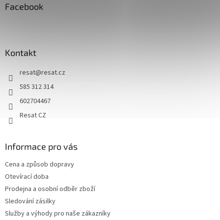
a
Facebook
t
í
Kontakt
resat
@
resat.cz
585 312 314
602704467
Resat CZ
Informace pro vás
Cena a způsob dopravy
Otevírací doba
Prodejna a osobní odběr zboží
Sledování zásilky
Služby a výhody pro naše zákazníky