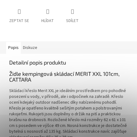
ZEPTAT SE
HLÍDAT
SDÍLET
Popis
Diskuze
Detailní popis produktu
Židle kempingová skládací MERIT XXL 101cm,
CATTARA
Skládací křeslo Merit XXL je ideálním prostředkem pro pohodlné
posezení u vody, v přírodě, ale i odpočinek na zahradě. Křeslo
ocení kdejaký outdoor nadšenec díky nabízenému pohodlí.
Křeslo je opatřeno kvalitně sešitým potahem a polstrovanými
rukojeťmi. Rukojeti jsou doplněny o držák na pití a praktickou
brašnu na drobnosti. Rozložené křeslo má rozměry 62 x 61 x 101
cm s posedem ve výšce 49 cm. Nosná konstrukce je dostatečně
bytelná s nosností až 135 kg. Skládací konstrukce navíc zajišťuje