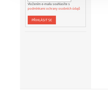
Vložením e-mailu souhlasíte s
podmínkami ochrany osobních údajů
PŘIHLÁSIT SE
Z
á
p
a