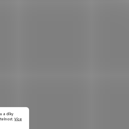
 a díky
telnost.
Více