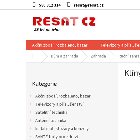
Přejít
585 312 314
resat@resat.cz
na
obsah
Akční zboží, rozbaleno, bazar
Televizory a přísluše
Domů
Dům a zahrada
Zahrada
Ruční zahra
P
Klín
o
Přeskočit
s
Kategorie
kategorie
t
r
Akční zboží, rozbaleno, bazar
a
Televizory a příslušenství
n
Satelitní technika
n
í
Anténní technika
p
Instal.mat.,stožáry a konzoly
a
SANTÉ-boty pro zdraví