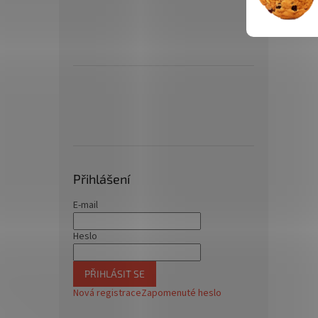
Přihlášení
E-mail
Heslo
PŘIHLÁSIT SE
Nová registrace
Zapomenuté heslo