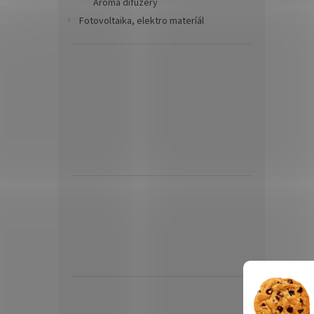
Aroma difuzéry
Fotovoltaika, elektro materíál