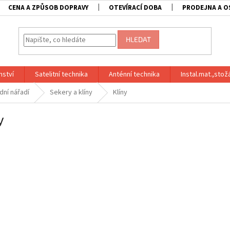
CENA A ZPŮSOB DOPRAVY
OTEVÍRACÍ DOBA
PRODEJNA A O
HLEDAT
nství
Satelitní technika
Anténní technika
Instal.mat.,stož
dní nářadí
Sekery a klíny
Klíny
y