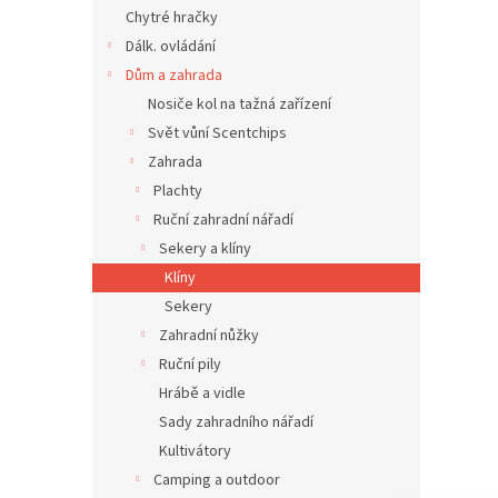
n
Chytré hračky
e
Dálk. ovládání
l
Dům a zahrada
Nosiče kol na tažná zařízení
Svět vůní Scentchips
Zahrada
Plachty
Ruční zahradní nářadí
Sekery a klíny
Klíny
Sekery
Zahradní nůžky
Ruční pily
Hrábě a vidle
Sady zahradního nářadí
Kultivátory
Camping a outdoor