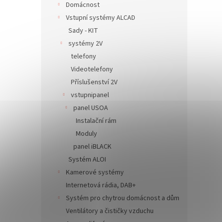
Domácnost
Vstupní systémy ALCAD
Sady - KIT
systémy 2V
telefony
Videotelefony
Příslušenství 2V
vstupnipanel
panel USOA
Instalační rám
Moduly
panel iBLACK
Systém ALOI
Kamerové systémy
Internetová rádia, DAB+
Systém pro chytrou domácnost a dům
Ventilátory a čističky vzduchu