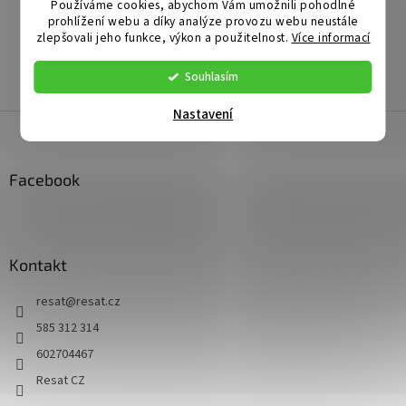
Výrobce
:
Schwaiger
Používáme cookies, abychom Vám umožnili pohodlné
prohlížení webu a díky analýze provozu webu neustále
EAN
:
zlepšovali jeho funkce, výkon a použitelnost.
Více informací
Záruka
:
Položka byla vyprodána…
Souhlasím
Nastavení
Z
á
p
a
Facebook
t
í
Kontakt
resat
@
resat.cz
585 312 314
602704467
Resat CZ