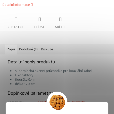
Detailní informace
ZEPTAT SE
HLÍDAT
SDÍLET
Popis
Podobné (8)
Diskuze
Detailní popis produktu
superplochá okenní průchodka pro koaxiální kabel
F konektory
tloušťka 0,4 mm
délka 17,3 cm
Doplňkové parametry
Kategorie
:
Instal.mat., stožáry, konzoly
Katalogové číslo
:
KFF30