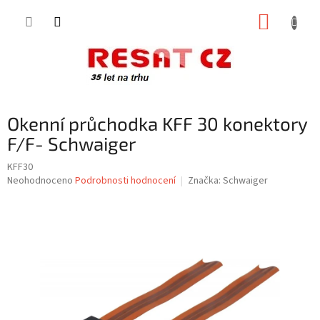
Přejít
NÁKUP
na
obsah
KOŠÍK
Okenní průchodka KFF 30 konektory
F/F- Schwaiger
KFF30
Průměrné
Neohodnoceno
Podrobnosti hodnocení
Značka:
Schwaiger
hodnocení
produktu
je
0,0
z
5
hvězdiček.