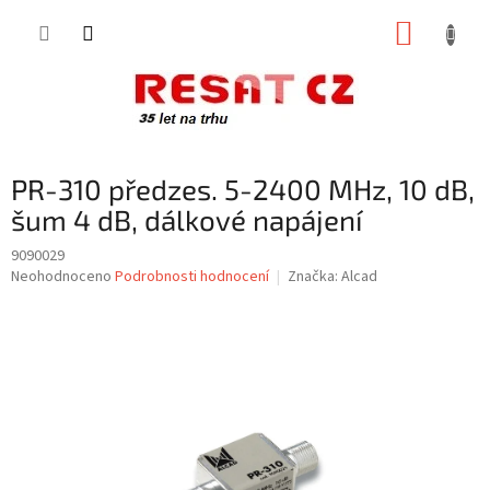
Přejít
NÁKUP
na
obsah
KOŠÍK
PR-310 předzes. 5-2400 MHz, 10 dB,
šum 4 dB, dálkové napájení
9090029
Průměrné
Neohodnoceno
Podrobnosti hodnocení
Značka:
Alcad
hodnocení
produktu
je
0,0
z
5
hvězdiček.