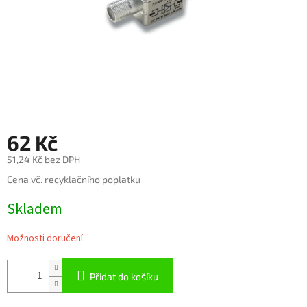
62 Kč
51,24 Kč bez DPH
Měrná
Cena vč. recyklačního poplatku
cena:
Skladem
Možnosti doručení
Přidat do košíku