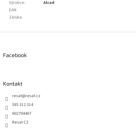
Výrobce
:
Alcad
EAN
:
Záruka
:
Z
á
p
a
Facebook
t
í
Kontakt
resat
@
resat.cz
585 312 314
602704467
Resat CZ