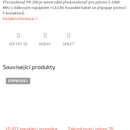
Přezesilovač PR-200 je univerzální předzesilovač pro pásmo 5-2400
MHz s dálkovým napájením +13/18V. Koaxiální kabel se připojuje pomocí
F-konektorů.
Detailní informace
ZEPTAT SE
HLÍDAT
SDÍLET
Související produkty
DOPRODEJ
LT-102 napájecí propojka
Zakončovací odpor 75