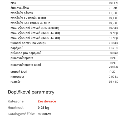
zisk
10±1 d
šumové číslo
< 1 dB
zvlnění v pásmu
±1,0 d
zvlnění v TV kanálu 8 MHz
±0,1 d
zvlnění v SAT kanálu 36 MHz
±0,2 d
max. výstupní úroveň (DIN 45004B)
102 d
max. výstupní úroveň (IMD3 -60 dB)
99 dBµ
max. výstupní úroveň (IMD2 -60 dB)
81 dBµ
tlumení odrazu na vstupu
>10 dB
napájení
+13/18
průchod pro napájení
500 m
pracovní teplota
-10°C .
-10°C .
pracovní teplota okolí
ventilat
stupeň krytí
IP 20
hmotnost
0.02 k
rozměr
15 x 8
Doplňkové parametry
Kategorie
:
Zesilovače
Hmotnost
:
0.03 kg
Katalogové číslo
:
9090029