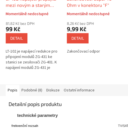
mezi novým a starým
Ohm v konektoru "F"
modulem ZG
Momentálně nedostupné
Momentálně nedostupné
81,82 Kč bez DPH
8,26 Kč bez DPH
99 Kč
9,99 Kč
DETAIL
DETAIL
LT-102 je napájecí redukce pro
Zakončovací odpor
připojení modulů ZG-431 ke
stanici se zesilovači ZG-401. K
napájení modulů ZG-431 je
potřeba LT-107.
Popis
Podobné (8)
Diskuze
Ostatní informace
Detailní popis produktu
technické parametry
frekvenční rozsah
TV/SAT