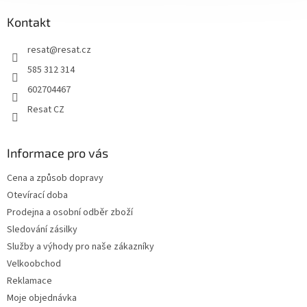
r
v
Kontakt
k
y
resat
@
resat.cz
v
ý
585 312 314
p
602704467
i
s
Resat CZ
u
Informace pro vás
Cena a způsob dopravy
Otevírací doba
Prodejna a osobní odběr zboží
Sledování zásilky
Služby a výhody pro naše zákazníky
Velkoobchod
Reklamace
Moje objednávka