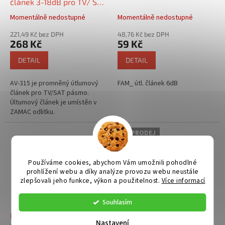
u
článek 3-18dB pro TV/ SAT
k
pásmo, DC pass
Momentálně nedostupné
Momentálně nedostupné
t
ů
221,49 Kč bez DPH
48,76 Kč bez DPH
268 Kč
59 Kč
DETAIL
DETAIL
AV-315 je promněný útlumový
FAM_ útl. článek 6dB
článek pro TV/SAT pásmo.
Últumový článek je umístěn v
ZAMAC odlitku.
DOPRODEJ
Používáme cookies, abychom Vám umožnili pohodlné
prohlížení webu a díky analýze provozu webu neustále
zlepšovali jeho funkce, výkon a použitelnost.
Více informací
Souhlasím
RC-110 zakončovací odpor
S FAM útl. článek 3dB
Nastavení