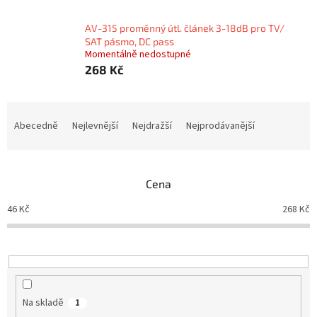
AV-315 proměnný útl. článek 3-18dB pro TV/
SAT pásmo, DC pass
Momentálně nedostupné
268 Kč
Ř
a
Abecedně
Nejlevnější
Nejdražší
Nejprodávanější
z
e
n
Cena
í
p
46
Kč
268
Kč
r
o
d
u
k
t
Na skladě
1
ů