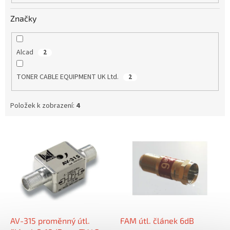
Značky
Alcad
2
TONER CABLE EQUIPMENT UK Ltd.
2
Položek k zobrazení:
4
V
ý
p
i
s
p
r
o
d
AV-315 proměnný útl.
FAM útl. článek 6dB