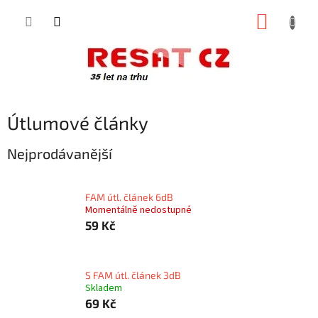
Přejít
NÁKUP
na
obsah
KOŠÍK
Útlumové články
Nejprodávanější
FAM útl. článek 6dB
Momentálně nedostupné
59 Kč
S FAM útl. článek 3dB
Skladem
69 Kč