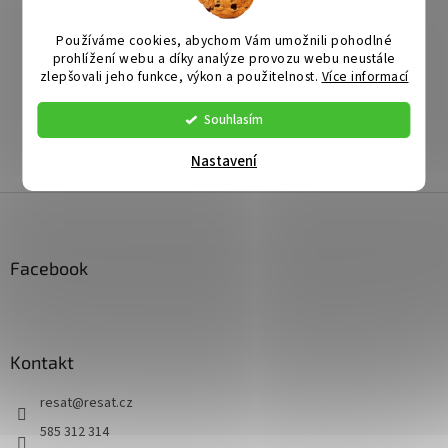
Používáme cookies, abychom Vám umožnili pohodlné
prohlížení webu a díky analýze provozu webu neustále
zlepšovali jeho funkce, výkon a použitelnost.
Více informací
Doplňkové parametry
Souhlasím
Kategorie
:
SANTÉ-boty pro zdraví
Záruka
:
2 roky
Nastavení
Z
á
p
a
Facebook
t
í
Kontakt
resat
@
resat.cz
585 312 314