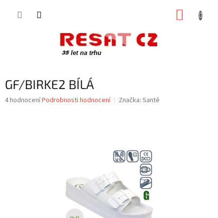
Přejít
NÁKUP
na
obsah
KOŠÍK
GF/BIRKE2 BÍLÁ
Průměrné
4 hodnocení
Podrobnosti hodnocení
Značka:
Santé
hodnocení
produktu
je
4,3
z
5
hvězdiček.