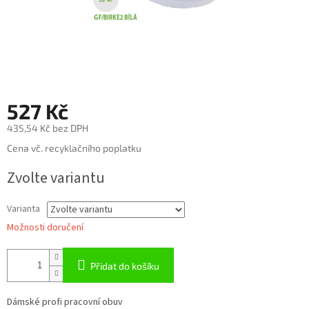
527 Kč
435,54 Kč bez DPH
Měrná
Cena vč. recyklačního poplatku
cena:
Zvolte variantu
Varianta
Možnosti doručení
Přidat do košíku
Dámské profi pracovní obuv