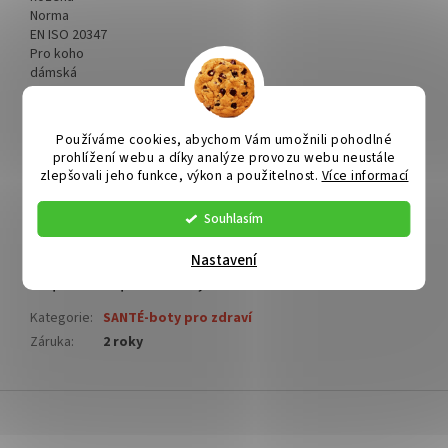
Norma
EN ISO 20347
Pro koho
dámská
Profese
pro zdravotníky
Sezóna
Používáme cookies, abychom Vám umožnili pohodlné
letní
prohlížení webu a díky analýze provozu webu neustále
Vlastnosti
zlepšovali jeho funkce, výkon a použitelnost.
Více informací
absorbce energie v patě, anatomicky tvarovaná, ortopedická,
prodyšný svršek
Souhlasím
Značka
SANTÉ
Nastavení
Doplňkové parametry
Kategorie
:
SANTÉ-boty pro zdraví
Záruka
:
2 roky
Z
á
p