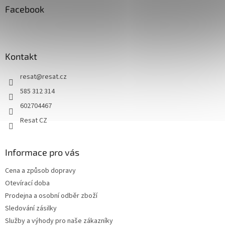
a
Facebook
t
í
Kontakt
resat
@
resat.cz
585 312 314
602704467
Resat CZ
Informace pro vás
Cena a způsob dopravy
Otevírací doba
Prodejna a osobní odběr zboží
Sledování zásilky
Služby a výhody pro naše zákazníky