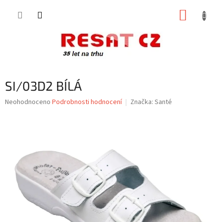
Přejít
NÁKUP
na
obsah
KOŠÍK
SI/03D2 BÍLÁ
Průměrné
Neohodnoceno
Podrobnosti hodnocení
Značka:
Santé
hodnocení
produktu
je
0,0
z
5
hvězdiček.