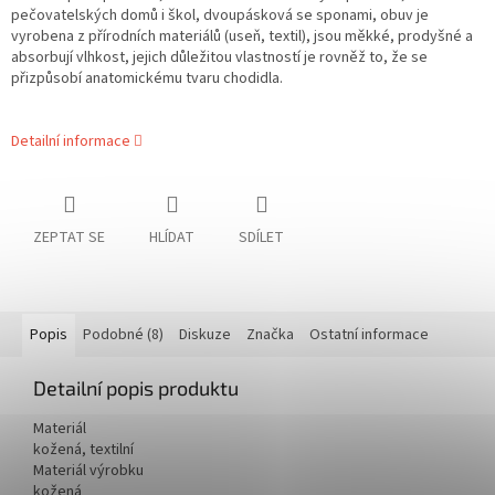
pečovatelských domů i škol, dvoupásková se sponami, obuv je
vyrobena z přírodních materiálů (useň, textil), jsou měkké, prodyšné a
absorbují vlhkost, jejich důležitou vlastností je rovněž to, že se
přizpůsobí anatomickému tvaru chodidla.
Detailní informace
ZEPTAT SE
HLÍDAT
SDÍLET
Popis
Podobné (8)
Diskuze
Značka
Ostatní informace
Detailní popis produktu
Materiál
kožená, textilní
Materiál výrobku
kožená