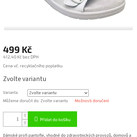
499 Kč
412,40 Kč bez DPH
Měrná
Cena vč. recyklačního poplatku
cena:
Zvolte variantu
Varianta
Můžeme doručit do:
Zvolte variantu
Možnosti doručení
Přidat do košíku
Dámské profi pantofle, vhodné do zdravotnických provozů, domovů a