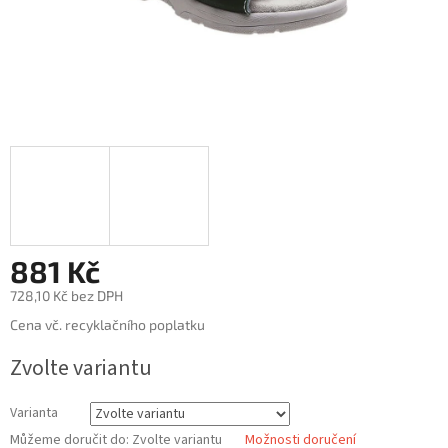
881 Kč
728,10 Kč bez DPH
Měrná
Cena vč. recyklačního poplatku
cena:
Zvolte variantu
Varianta
Můžeme doručit do:
Zvolte variantu
Možnosti doručení