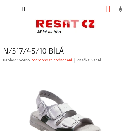
Přejít
NÁKUP
na
obsah
KOŠÍK
N/517/45/10 BÍLÁ
Průměrné
Neohodnoceno
Podrobnosti hodnocení
Značka:
Santé
hodnocení
produktu
je
0,0
z
5
hvězdiček.