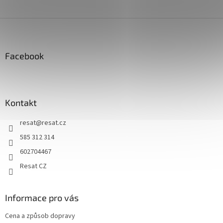
Z
á
p
a
Facebook
t
í
Kontakt
resat
@
resat.cz
585 312 314
602704467
Resat CZ
Informace pro vás
Cena a způsob dopravy