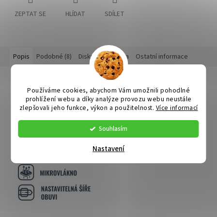
ZEPTAT SE
HLÍDAT
SDÍLET
Popis
Podobné (8)
Diskuze
Značka
Ostatní informace
Detailní popis produktu
Používáme cookies, abychom Vám umožnili pohodlné
prohlížení webu a díky analýze provozu webu neustále
zlepšovali jeho funkce, výkon a použitelnost.
Více informací
Souhlasím
Nastavení