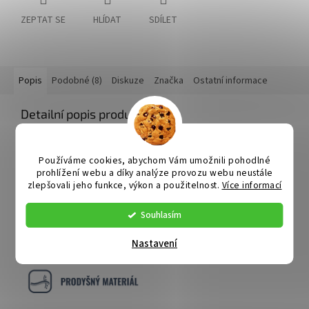
ZEPTAT SE
HLÍDAT
SDÍLET
Popis
Podobné (8)
Diskuze
Značka
Ostatní informace
Detailní popis produktu
Používáme cookies, abychom Vám umožnili pohodlné
prohlížení webu a díky analýze provozu webu neustále
zlepšovali jeho funkce, výkon a použitelnost.
Více informací
Souhlasím
Nastavení