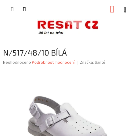
Přejít
NÁKUP
na
obsah
KOŠÍK
N/517/48/10 BÍLÁ
Průměrné
Neohodnoceno
Podrobnosti hodnocení
Značka:
Santé
hodnocení
produktu
je
0,0
z
5
hvězdiček.