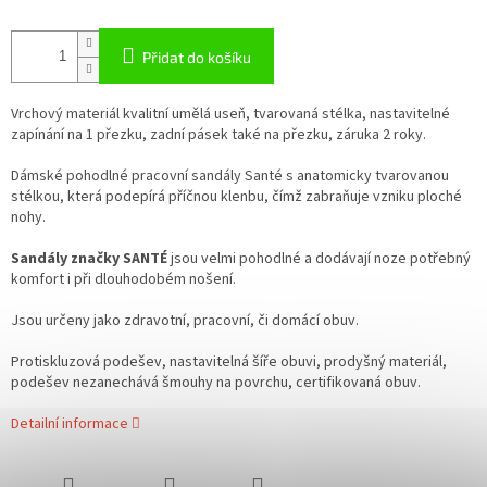
Přidat do košíku
Vrchový materiál kvalitní umělá useň, tvarovaná stélka, nastavitelné
zapínání na 1 přezku, zadní pásek také na přezku, záruka 2 roky.
Dámské pohodlné pracovní sandály Santé s anatomicky tvarovanou
stélkou, která podepírá příčnou klenbu, čímž zabraňuje vzniku ploché
nohy.
Sandály značky SANTÉ
jsou velmi pohodlné a dodávají noze potřebný
komfort i při dlouhodobém nošení.
Jsou určeny jako zdravotní, pracovní, či domácí obuv.
Protiskluzová podešev, nastavitelná šíře obuvi, prodyšný materiál,
podešev nezanechává šmouhy na povrchu, certifikovaná obuv.
Detailní informace