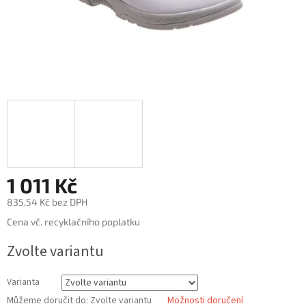
1 011 Kč
835,54 Kč bez DPH
Měrná
Cena vč. recyklačního poplatku
cena:
Zvolte variantu
Varianta
Můžeme doručit do:
Zvolte variantu
Možnosti doručení