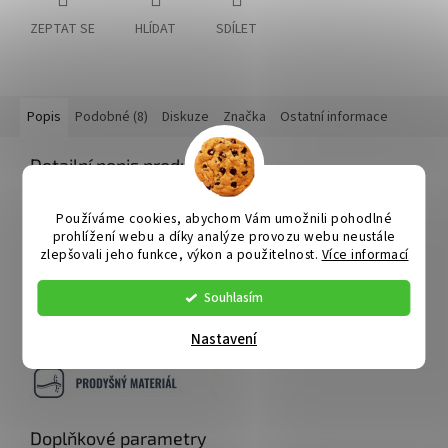
ZEPTAT SE
HLÍDAT
SDÍLET
Popis
Podobné (8)
Diskuze
Značka
Ostatní informace
Detailní popis produktu
Používáme cookies, abychom Vám umožnili pohodlné
prohlížení webu a díky analýze provozu webu neustále
zlepšovali jeho funkce, výkon a použitelnost.
Více informací
Souhlasím
Nastavení
Doplňkové parametry