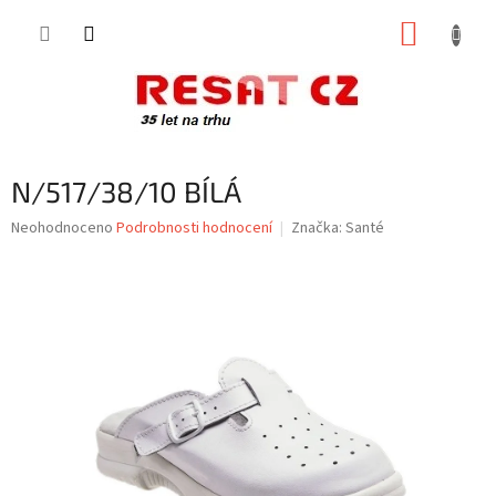
Přejít
NÁKUP
na
obsah
KOŠÍK
N/517/38/10 BÍLÁ
Průměrné
Neohodnoceno
Podrobnosti hodnocení
Značka:
Santé
hodnocení
produktu
je
0,0
z
5
hvězdiček.